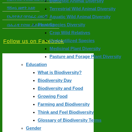
Domestic Animal Diversity
ሻሸመኔ ዕፅዋት አፀድ
Terrestrial Wild Animal Diversity
የኢትዮጵያ ባዮስፌር ሪዘርቭ
Aquatic Wild Animal Diversity
Plant Species Diversity
ብሔራዊ የብዝሀ ሕይወት መድረክ
Crop Wild Relatives
Underutilized Species
Follow us on Facebook
Medicinal Plant Diversity
Pasture and Forage Plant Diversity
Education
What is Biodiversity?
Biodiversity Day
Biodiversity and Food
Growing Food
Farming and Biodiversity
Think and Feel Biodiversity
Glossary of Biodiversity Terms
Gender