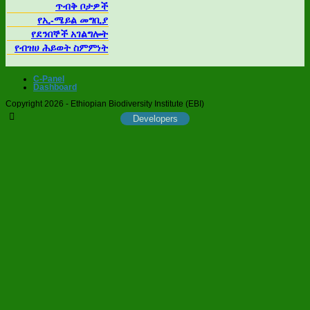
ጥብቅ ቦታዎች
የኢ-ሜይል መግቢያ
የደንበኞች አገልግሎት
የብዝሀ ሕይወት ስምምነት
C-Panel
Dashboard
Copyright 2026 - Ethiopian Biodiversity Institute (EBI)
Developers