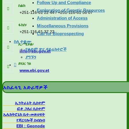
Follow Up and Compliance
ስልክ
Exploration of Genetic Resources
+251-116-61 22 44 / +251-116-61 56 07
Administration of Access
ፋክስ፡
Miscellaneous Provisions
+251-116-61 37 22
Call for Bioprospecting
ስለ ተቋሙ
ኢ-ሜይል፡
የቀድሞ ዋና ዳይሬክተሮች
info@ebi.gov.et
ያግኙን
ድህረ ገፅ
www.ebi.gov.et
አስፈላጊ አድራሻዎች
ኢንትራኔት ሲስተም
ፎቶ ጋለሪ ሲስተም
ኤሌክትሮኒክ ቤተ-መጽሀፍት
የጆርናሎች ስብስብ
EBI : Geonode