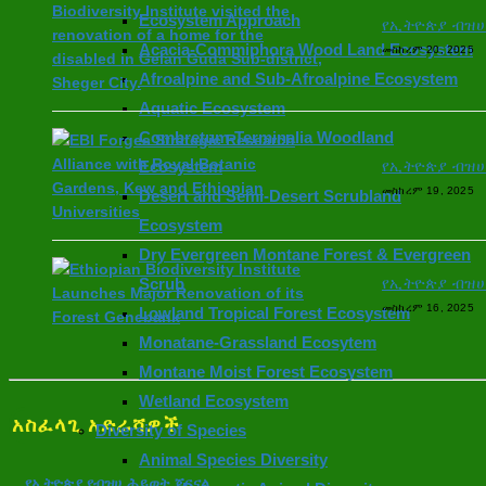
Ecosystem Approach
የኢትዮጵያ ብዝሀ 
Acacia-Commiphora Wood Land Ecosystem
መስከረም 20, 2025
Afroalpine and Sub-Afroalpine Ecosystem
Aquatic Ecosystem
Combretum-Terminalia Woodland
የኢትዮጵያ ብዝሀ 
Ecosystem
መስከረም 19, 2025
Desert and Semi-Desert Scrubland
Ecosystem
Dry Evergreen Montane Forest & Evergreen
የኢትዮጵያ ብዝሀ 
Scrub
መስከረም 16, 2025
Lowland Tropical Forest Ecosystem
Monatane-Grassland Ecosytem
Montane Moist Forest Ecosystem
Wetland Ecosystem
አስፈላጊ አድራሻዎች
Diversity of Species
Animal Species Diversity
የኢትዮጵያ የብዝሀ ሕይወት ጆርናል