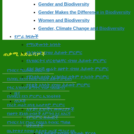
Gender and Biodiversity
Gender Makes the Difference in Biodiversity
Women and Biodiversity
Gender, Climate Change and Biodiversity
የሥራ ክፍሎች
የማኔጅመንት አባላት
የእንስሳት ብዝሀ ሕይወት ምርምር
ጠቃሚ አድራሻዎች
የአዝዕርትና ሆርቲካልቸር ብዝሀ ሕይወት ምርምር
ደንና ግጦሽ መሬት ዕፅዋት ብዝሀ ሕይወት ምርምር
የግብርና ሚኒስቴር ድህረ - ገፅ
የጀነቲክ ሀብት አርክቦትና ጥቅም ተጋሪነት ምርምር
የአካባቢ የደንና የአየር ንብረት ለውጥ ኮሚሽን
የደቂቅ አካላት ብዝሀ ሕይወት ምርምር
የዱር እንስሳት ልማትና ጥበቃ ባለስልጣን
ዜና
የአካባቢና የደን ምርምር ኢንስቲትዩት
ሰነዶች
የደረቅ መሬት ዘላቂ አጠቃቀም ምርምር
አዋጅ፣ ደንቦችና መመሪያዎች
የዕፅዋት ጄኔቲክ ሀብቶች ለምግብ እና ለእርሻ
የምርምር ጽሑፎች
የግብርና እና የገጠር የቴክኒክ ትብብር ማዕከል
ህትመቶች
በኢትዮጵያ የብዝሀ ሕይወት መረጃ ማጋሪያ ዘዴ
የኢትዮጵያ የብዝሀ ሕይወት ጆርናል