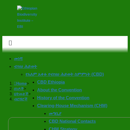
መነሻ
ብሮሸሮች
ብዝሀ ሕይወት
የአለም አቀፉ የብዝሀ ሕይወት ስምምነት (CBD)
CBD Ethiopia
Home
>
ሰነዶች
>
About the Convention
ህትመቶች
>
History of the Convention
ብሮሸሮች
Clearing-House Mechanism (CHM)
መግቢያ
CBD National Contacts
CHM Strategy