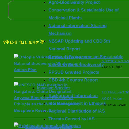
Agro-Biodiversity Project
Conservation & Sustainable Use of
Medicinal Plants
National information Sharing
Mechanism
NBSAP Updating and CBD 5th
የቅርብ ጊዜ ዜናዎች
National Report
Research Programme on Sustainable
ኢትዮጵያ አዲሱን 
Use of Dryland Biodiversity
ጥቅምት 1, 2025
RPSUD Granted Projects
CBD 4th Country Report
Invasive Species
የተባበሩት መንግ
Background Information
አድርጎ መረጠ።
IAS Management in Ethiopia
መስከረም 27, 2025
Regional Distribution of IAS
Threats Caused by IAS
Diversity of Ecosystem