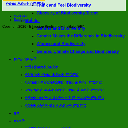
የብዝሀ ሕይወት ስምምነት
Think and Feel Biodiversity
Glossary of Biodiversity Terms
C-Panel
Dashboard
Gender
Copyright 2026 - Ethiopian Biodiversity Institute (EBI)
Gender and Biodiversity
Gender Makes the Difference in Biodiversity
Women and Biodiversity
Gender, Climate Change and Biodiversity
የሥራ ክፍሎች
የማኔጅመንት አባላት
የእንስሳት ብዝሀ ሕይወት ምርምር
የአዝዕርትና ሆርቲካልቸር ብዝሀ ሕይወት ምርምር
ደንና ግጦሽ መሬት ዕፅዋት ብዝሀ ሕይወት ምርምር
የጀነቲክ ሀብት አርክቦትና ጥቅም ተጋሪነት ምርምር
የደቂቅ አካላት ብዝሀ ሕይወት ምርምር
ዜና
ሰነዶች