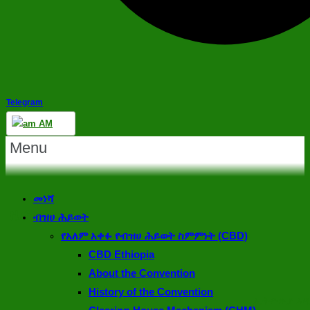
Telegram
AM
Menu
መነሻ
ዜና
ብዝሀ ሕይወት
የአለም አቀፉ የብዝሀ ሕይወት ስምምነት (CBD)
CBD Ethiopia
About the Convention
History of the Convention
ኢትዮጵያ አዲ