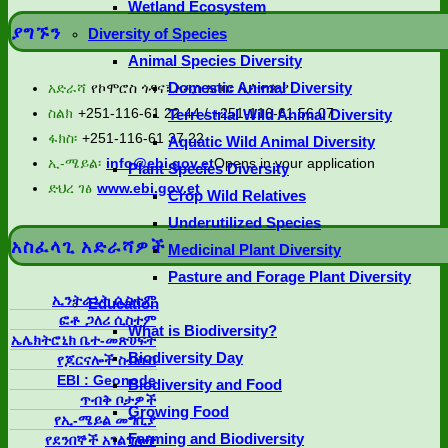
Wetland Ecosystem
ያግኙን
Diversity of Species
Animal Species Diversity
Domestic Animal Diversity
አድራሻ
የኮሞሮስ ጎዳና፣ አዲስ አበባ፣ ኢትዮጵያ
ስልክ
+251-116-61 22 44 / +251-116-61 56 07
Terrestrial Wild Animal Diversity
ፋክስ፡
+251-116-61 37 22
Aquatic Wild Animal Diversity
ኢ-ሜይል፡
info@ebi.gov.et
Opens in your application
Plant Species Diversity
ድህረ ገፅ
www.ebi.gov.et
Crop Wild Relatives
Underutilized Species
አስፈላጊ አድራሻዎች
Medicinal Plant Diversity
Pasture and Forage Plant Diversity
ኢንትራኔት ሲስተም
Education
ፎቶ ጋለሪ ሲስተም
What is Biodiversity?
ኤሌክትሮኒክ ቤተ-መጽሀፍት
Biodiversity Day
የጆርናሎች ስብስብ
EBI : Geonode
Biodiversity and Food
ጥብቅ ቦታዎች
Growing Food
የኢ-ሜይል መግቢያ
Farming and Biodiversity
የደንበኞች አገልግሎት