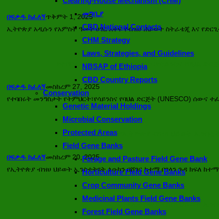
Clearing-House Mechanism (CHM)
መግቢያ
በፍቃዱ ከፈለኝ
ጥቅምት 1, 2025
CBD National Contacts
ኢትዮጵያ አዲሱን የአምስት ዓመት ሀገር አቀፍ የብዝሀ ሕይወት ስትራቴጂ እና የድርጊ
CHM Strategy
Laws, Strategies, and Guidelines
የተባበሩት መንግስታት የትምህርት፣የሳይንስና የባህል ድርጅ
NBSAP of Ethiopia
CBD Country Reports
በፍቃዱ ከፈለኝ
መስከረም 27, 2025
Conservation
የተባበሩት መንግስታት የትምህርት፣የሳይንስና የባህል ድርጅት (UNESCO) ሰውና ተፈ
Genetic Material Holdings
Microbial Conservation
Protected Areas
የኢትዮጵያ ብዝሀ ህይወት ኢንስቲትዩ
Field Gene Banks
በፍቃዱ ከፈለኝ
መስከረም 20, 2025
Forage and Pasture Field Gene Bank
የኢትዮጵያ ብዝሀ ህይወት ኢንስቲትዩት ልዑካን በሸገር ከተማ በገላን ጉዳ ክፍለ ከተማ
Horticulture Field Gene Banks
Crop Community Gene Banks
Medicinal Plants Field Gene Banks
የኢትዮጵያ ብዝሀ ህይወት ኢንስቲ
Forest Field Gene Banks