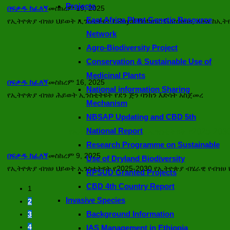
Projects
በፍቃዱ ከፈለኝ
መስከረም 19, 2025
East Africa Plant Genetic Resource
የኢትዮጵያ ብዝሀ ህይወት ኢንስቲትዩት ከRoyal Botanic Gardens, Kew ከኢ
Network
Agro-Biodiversity Project
Conservation & Sustainable Use of
Medicinal Plants
በፍቃዱ ከፈለኝ
መስከረም 16, 2025
National information Sharing
የኢትዮጵያ ብዝሀ ሕይወት ኢንስቲትዩት የደን ጅን ባንክን እድሳት አስጀመረ
Mechanism
NBSAP Updating and CBD 5th
National Report
የኢትዮጵያ ብዝሀ ህይወት ኢንስቲትዩት የ2025-2030
Research Programme on Sustainable
በፍቃዱ ከፈለኝ
መስከረም 9, 2025
Use of Dryland Biodiversity
የኢትዮጵያ ብዝሀ ህይወት ኢንስቲትዩት የ2025-2030 የኢትዮጵያ ብሄራዊ የብዝሀ ህይ
RPSUD Granted Projects
CBD 4th Country Report
1
Invasive Species
2
Background Information
3
4
IAS Management in Ethiopia