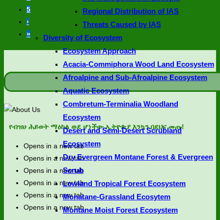
5
Regional Distribution of IAS
›
Threats Caused by IAS
»
Diversity of Ecosystem
Ecosystem Approach
Acacia-Commiphora Wood Land Ecosystem
Afroalpine and Sub-Afroalpine Ecosystem
Aquatic Ecosystem
Combretum-Terminalia Woodland
Ecosystem
የብዝሀ ሕይወት ማዕከል ወደ ሆነችው ኢትዮጵያ እንኳን በደህና መጡ!
Desert and Semi-Desert Scrubland
Ecosystem
Opens in a new tab
Dry Evergreen Montane Forest & Evergreen
Opens in a new tab
Scrub
Opens in a new tab
Opens in a new tab
Lowland Tropical Forest Ecosystem
Opens in a new tab
Monatane-Grassland Ecosytem
Opens in a new tab
Montane Moist Forest Ecosystem