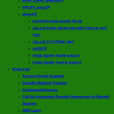
አዋጅ፣ ደንቦችና መመሪያዎች
የምርምር ጽሑፎች
ህትመቶች
የኢትዮጵያ የብዝሀ ሕይወት ጆርናል
ብሔራዊ የብዝሀ ሕይወት ስትራቴጂና የድርጊት መርሃ
ግብር
ብሔራዊ የሥነ-ምህዳር ዳሰሳ
ብሮሸሮች
የብዝሀ ሕይወት ወርሃዊ መጽሔት
የብዝሀ ሕይወት ዓመታዊ መጽሔት
ጀነቲክ ሃብት
Access Permit Granted
Genetic Material Transfer
Commercial Access
Call for Accessing Genetic Resources for Benefit
Sharing
ABS Laws