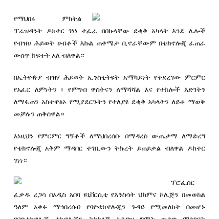
የማህበሩ ምክትል
ፕሬዝዳንት ዶክተር ገነነ ተፈራ በበኩላቸው ደቂቅ አካላት እንደ ሌሎች
የብዝሀ ሕይወት ሀብቶች እኩል ጠቀሜታ ቢኖራቸውም በቴክኖሎጂ ፈጠራ
ውስጥ ክፍተት አለ ብለዋል።
በኢትዮጵያ ብዝሃ ሕይወት ኢንስቲትዩት አማካይነት የተደረገው ምርምር
የአፈር ለምነትን ፣ የምግብ ዋስትናን ለማሻሻል እና የተክሎች እድገትን
ለማፋጠን አስተዋፅኦ የሚያደርጉትን የተለያዩ ደቂቅ አካላትን ለይቶ ማወቅ
መቻሉን ጠቅሰዋል።
እነዚህን የምርምር ግኝቶች ለማህበረሰቡ በማዳረስ ውጤታማ ለማድረግ
የቴክኖሎጂ አቅም ማዳበር ተገቢውን ትኩረት ይጠይቃል ብለዋል ዶክተር
ገነነ።
ፕሮፌሰር
ፈቃዱ ረጋሳ በአዲስ አበባ ዩኒቨርሲቲ የእንስሳት ህክምና ኮሌጅን በመወከል
ዓለም አቀፉ ማኅበረሰብ የባዮቴክኖሎጂን ጉዳይ የሚመለከት በመሆኑ