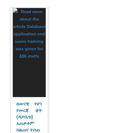
ዘመናዊ የሆነ
የመረጃ ቋት
(ዳታቤዝ)
አጠቃቀም
ስልጠና ተሰጠ