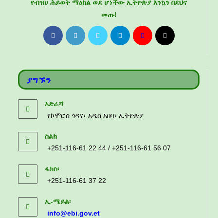
የብዝሀ ሕይወት ማዕከል ወደ ሆነችው ኢትዮጵያ እንኳን በደህና
መጡ!
ያግኙን
አድራሻ
የኮሞሮስ ጎዳና፣ አዲስ አበባ፣ ኢትዮጵያ
ስልክ
+251-116-61 22 44 / +251-116-61 56 07
ፋክስ፡
+251-116-61 37 22
ኢ-ሜይል፡
info@ebi.gov.et