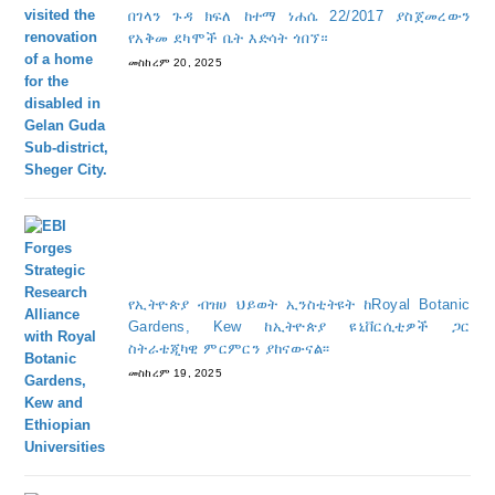
በገላን ጉዳ ክፍለ ከተማ ነሐሴ 22/2017 ያስጀመረውን
የአቅመ ደካሞች ቤት እድሳት ጎበኘ።
መስከረም 20, 2025
የኢትዮጵያ ብዝሀ ህይወት ኢንስቲትዩት ከRoyal Botanic
Gardens, Kew ከኢትዮጵያ ዩኒቨርሲቲዎች ጋር
ስትራቴጂካዊ ምርምርን ያከናውናል፡፡
መስከረም 19, 2025