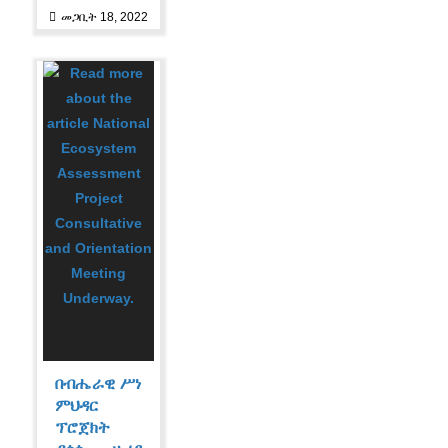
መጋቢት 18, 2022
በብሔራዊ ሥነ
ምህዳር
ፕሮጀክት