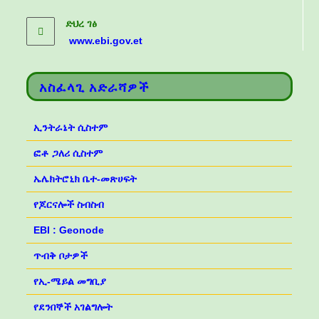
ድህረ ገፅ
www.ebi.gov.et
አስፈላጊ አድራሻዎች
ኢንትራኔት ሲስተም
ፎቶ ጋለሪ ሲስተም
ኤሌክትሮኒክ ቤተ-መጽሀፍት
የጆርናሎች ስብስብ
EBI : Geonode
ጥብቅ ቦታዎች
የኢ-ሜይል መግቢያ
የደንበኞች አገልግሎት