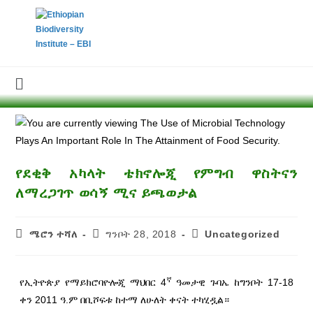
የደቂቅ አካላት ቴክኖሎጂ የምግብ ዋስትናን
ለማረጋገጥ ወሳኝ ሚና ይጫወታል
ሜሮን ተሻለ
ግንቦት 28, 2018
Uncategorized
ኛ
የኢትዮጵያ የማይክሮባዮሎጂ ማህበር 4
ዓመታዊ ጉባኤ ከግንቦት 17-18
ቀን 2011 ዓ.ም በቢሾፍቱ ከተማ ለሁለት ቀናት ተካሂዷል።