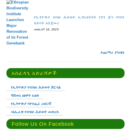
የኢትዮጵያ ብዝሀ ሕይወት ኢንስቲትዩት የደን ጅን ባንክን
እድሳት አስጀመረ
መስከረም 16, 2025
ተጨማሪ ያንብቡ
አስፈላጊ አድራሻዎች
የኢትዮጵያ የብዝሀ ሕይወት ጆርናል
ሻሸመኔ ዕፅዋት አፀድ
የኢትዮጵያ ባዮስፌር ሪዘርቭ
ብሔራዊ የብዝሀ ሕይወት መድረክ
Follow Us On Facebook