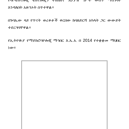
የባዮቴክኖሎጂ ቴክኖሎጂን ትክክለኛ አያያዝ ግምት ውስጥ ማስገባት
እንዳለበት አጽንኦት ሰጥተዋል።
በጉባኤው ላይ የጥናት ወረቀቶች ቀርበው ከባለድርሻ አካላት ጋር ውውይት
ተደርጎባቸዋል።
የኢትዮጵያ የማይክሮባዮሎጂ ማኅበር እ.ኤ.አ. በ 2014 የተቋቋመ ማህበር
ነው፡፡