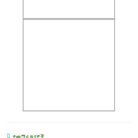
ተጨማሪ ዜናዎች