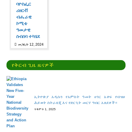
ባዮስፌር
ሪዘርቭ
ብሔራዊ
ኮሚቴ
ዓመታዊ
ስብሰባ ተካሄደ
መጋቢት 12, 2024
የቅርብ ጊዜ ዜናዎች
ኢትዮጵያ አዲሱን የአምስት ዓመት ሀገር አቀፍ የብዝሀ
ሕይወት ስትራቴጂ እና የድርጊት መርሃ ግብር አጸደቀች።
ጥቅምት 1, 2025