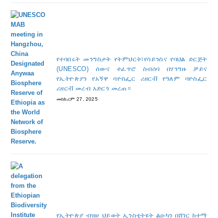
የተባበሩት መንግስታት የትምህርት፣የሳይንስና የባህል ድርጅት
(UNESCO) ሰውና ተፈጥሮ ስብሰባ በሃንግዙ ቻይና
የኢትዮጵያን የአኝዋ ባዮስፌር ሪዘርቭ የዓለም ባዮስፌር
ሪዘርቭ መረብ አድርጎ መረጠ።
መስከረም 27, 2025
የኢትዮጵያ ብዝሀ ህይወት ኢንስቲትዩት ልዑካን በሸገር ከተማ