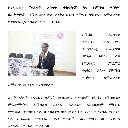
ኮንፈረንሱ
”የደቂቅ አካላት ቴክኖሎጂ እና የምግብ ዋስትና
በኢትዮጵያ”
በሚል መሪ ቃል ያተኮረ ሲሆን የምግብ ዋስትናን ለማረጋገጥ
የቴክኖሎጂን አስፈላጊነትን ያሳያል፡፡
የማህበሩ ፕሬዝዳንት
ፕሮፌሰር ከተማ ባጫ
በቴክኖሎጂ በመታገዝ
በደቂቅ አካላት ላይ
የሚካሄድ ምርምር
ዘላቂነት ያለው የምግብ
ዋስትናን ለማረጋገጥ
አማራጭ መሆኑን ተናግረዋል።
ደቂቅ አካላት የአፈርን ለምነት መጨመር እንዲሁም ቆሻሻን በማስወገድ
ምርታማነትን ለማሳደግ ይረዳሉ ብለዋል። አያይዘውም ማህበሩ
የሚመለከታቸው ባለድርሻ አካላትን ወደ መድረክ ለማምጣት እየሰራ መሆኑን
ነው ጠቁመው የማህበሩ አባላት ግኝቶችን ወደ ማህበረሰቡ ማድረስ
እንዳለባቸው አስታውሰዋል፡፡