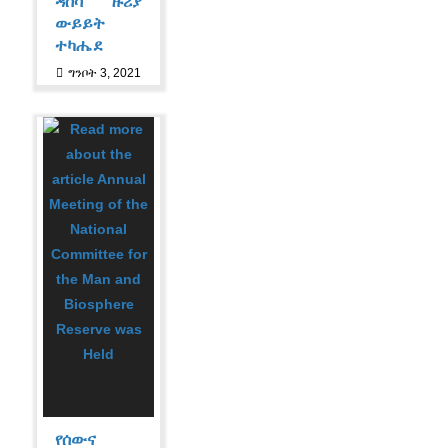
ዳሰሳ ዙሪያ
ውይይት
ተካሔደ
ግንቦት 3, 2021
የሰውና