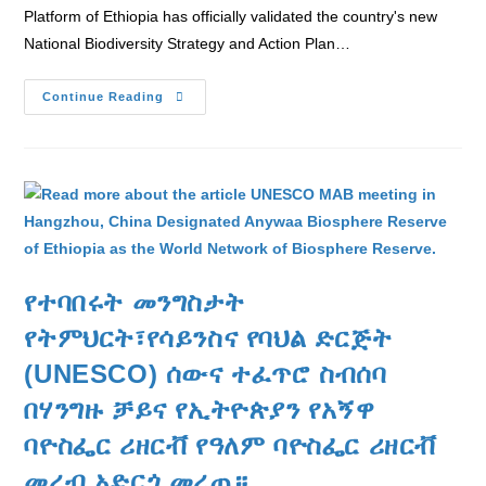
Platform of Ethiopia has officially validated the country's new
National Biodiversity Strategy and Action Plan…
Continue Reading
የተባበሩት መንግስታት
የትምህርት፣የሳይንስና የባህል ድርጅት
(UNESCO) ሰውና ተፈጥሮ ስብሰባ
በሃንግዙ ቻይና የኢትዮጵያን የአኝዋ
ባዮስፌር ሪዘርቭ የዓለም ባዮስፌር ሪዘርቭ
መረብ አድርጎ መረጠ።