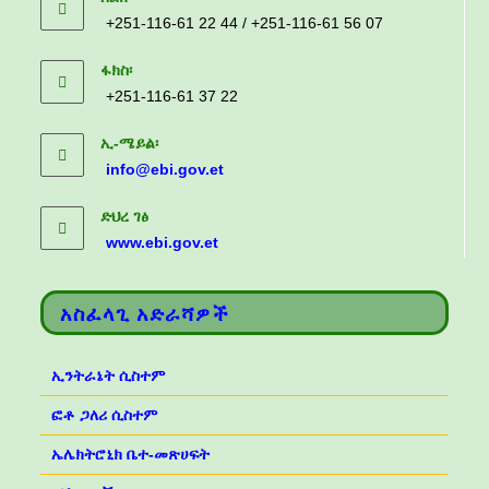
+251-116-61 22 44 / +251-116-61 56 07
ፋክስ፡
+251-116-61 37 22
ኢ-ሜይል፡
info@ebi.gov.et
ድህረ ገፅ
www.ebi.gov.et
አስፈላጊ አድራሻዎች
ኢንትራኔት ሲስተም
ፎቶ ጋለሪ ሲስተም
ኤሌክትሮኒክ ቤተ-መጽሀፍት