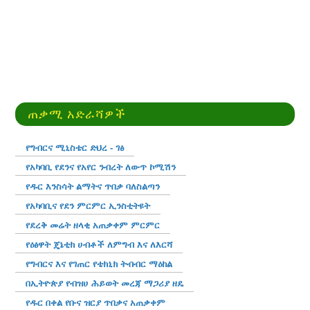
ጠቃሚ አድራሻዎች
የግብርና ሚኒስቴር ድህረ - ገፅ
የአካባቢ የደንና የአየር ንብረት ለውጥ ኮሚሽን
የዱር እንስሳት ልማትና ጥበቃ ባለስልጣን
የአካባቢና የደን ምርምር ኢንስቲትዩት
የደረቅ መሬት ዘላቂ አጠቃቀም ምርምር
የዕፅዋት ጄኔቲክ ሀብቶች ለምግብ እና ለእርሻ
የግብርና እና የገጠር የቴክኒክ ትብብር ማዕከል
በኢትዮጵያ የብዝሀ ሕይወት መረጃ ማጋሪያ ዘዴ
የዱር በቀል የቡና ዝርያ ጥበቃና አጠቃቀም