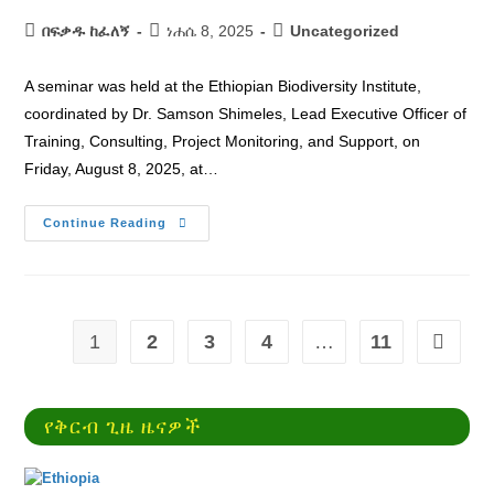
በፍቃዱ ከፈለኝ
ነሐሴ 8, 2025
Uncategorized
A seminar was held at the Ethiopian Biodiversity Institute,
coordinated by Dr. Samson Shimeles, Lead Executive Officer of
Training, Consulting, Project Monitoring, and Support, on
Friday, August 8, 2025, at…
Continue Reading
1
2
3
4
…
11
የቅርብ ጊዜ ዜናዎች