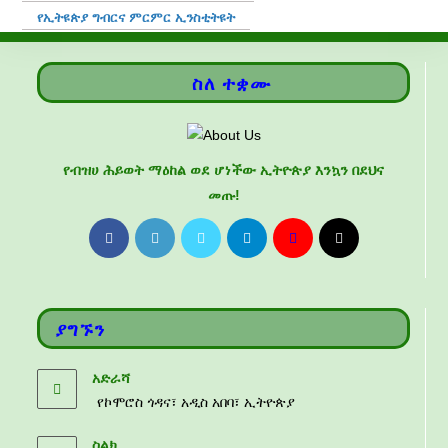
የኢትዩጵያ ግብርና ምርምር ኢንስቲትዩት
ስለ ተቋሙ
የብዝሀ ሕይወት ማዕከል ወደ ሆነችው ኢትዮጵያ እንኳን በደህና
መጡ!
ያግኙን
አድራሻ
የኮሞሮስ ጎዳና፣ አዲስ አበባ፣ ኢትዮጵያ
ስልክ