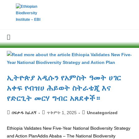
ኢትዮጵያ አዲሱን የአምስት ዓመት ሀገር
አቀፍ የብዝሀ ሕይወት ስትራቴጂ እና
የድርጊት መርሃ ግብር አጸደቀች።
በፍቃዱ ከፈለኝ
ጥቅምት 1, 2025
Uncategorized
Ethiopia Validates New Five-Year National Biodiversity Strategy
and Action PlanAddis Ababa – The National Biodiversity