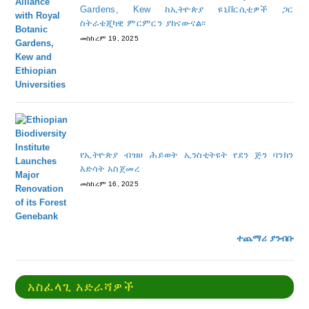
Gardens, Kew ከኢትዮጵያ ዩኒቨርሲቲዎች ጋር
ስትራቴጂካዊ ምርምርን ያከናውናል፡፡
መስከረም 19, 2025
የኢትዮጵያ ብዝሀ ሕይወት ኢንስቲትዩት የደን ጅን ባንክን
እድሳት አስጀመረ
መስከረም 16, 2025
ተጨማሪ ያንብቡ
አስፈላጊ አድራሻዎች