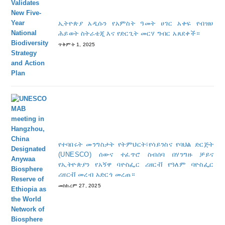
ኢትዮጵያ አዲሱን የአምስት ዓመት ሀገር አቀፍ የብዝሀ
ሕይወት ስትራቴጂ እና የድርጊት መርሃ ግብር አጸደቀች።
ጥቅምት 1, 2025
የተባበሩት መንግስታት የትምህርት፣የሳይንስና የባህል ድርጅት
(UNESCO) ሰውና ተፈጥሮ ስብሰባ በሃንግዙ ቻይና
የኢትዮጵያን የአኝዋ ባዮስፌር ሪዘርቭ የዓለም ባዮስፌር
ሪዘርቭ መረብ አድርጎ መረጠ።
መስከረም 27, 2025