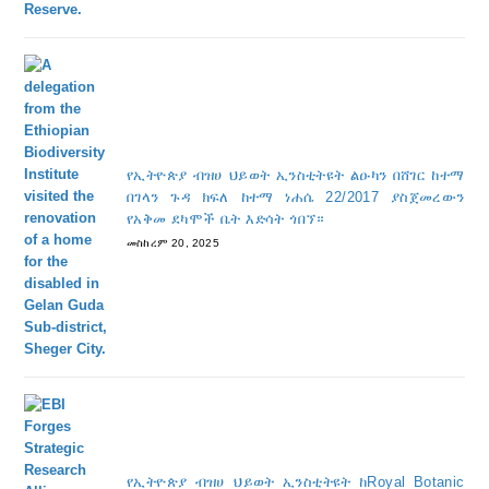
የኢትዮጵያ ብዝሀ ህይወት ኢንስቲትዩት ልዑካን በሸገር ከተማ
በገላን ጉዳ ክፍለ ከተማ ነሐሴ 22/2017 ያስጀመረውን
የአቅመ ደካሞች ቤት እድሳት ጎበኘ።
መስከረም 20, 2025
የኢትዮጵያ ብዝሀ ህይወት ኢንስቲትዩት ከRoyal Botanic