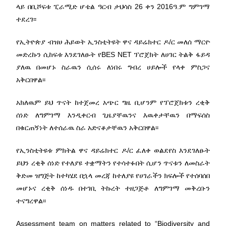
ላይ በቢሾፍቱ ፒራሚድ ሆቴል ዓርብ ታህሳስ 26 ቀን 2016ዓ.ም ግምገማ
ተደረገ፡፡
የኢትዮጵያ ብዝሀ ሕይወት ኢንስቲትዩት ዋና ዳይሬክተር ዶ/ር መለሰ ማርዮ
መድረኩን ሲከፍቱ እንደገለፁት የBES NET ፕሮጀክት ለሀገር ትልቅ ፋይዳ
ያለዉ በመሆኑ ስራዉን ሲሰሩ ለነበሩ ግብረ ሀይሎች የላቀ ምስጋና
አቅርበዋል፡፡
አክለዉም ይህ ጥናት ከተጀመረ አጭር ግዜ ቢሆንም የፕሮጀክቱን ረቂቅ
ሰነድ ለግምገማ እንዲቀርብ ጊዜያቸዉንና እዉቀታቸዉን በማፍሰስ
በቁርጠኝነት ለተሰራዉ ስራ አድናቆታቸዉን አቅርበዋል፡፡
የኢንስቲትዩቱ ምክትል ዋና ዳይሬክተር ዶ/ር ፈለቀ ወልደየስ እንደገለፁት
ይህን ረቂቅ ሰነድ የተለያዩ ተቋማትን የተሳተፉበት ሲሆን ጥናቱን ለመስራት
ቅድመ ዝግጅት ከተካሄደ በኋላ መረጃ ከተለያዩ የሀገራችን ክፍሎች የተሰባሰበ
መሆኑና ረቂቅ ሰነዱ በተገቢ ትኩረት ተዘጋጅቶ ለግምገማ መቅረቡን
ተናግረዋል፡፡
Assessment team on matters related to “Biodiversity and