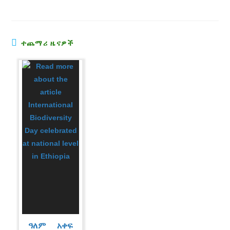
ተጨማሪ ዜናዎች
ዓለም አቀፍ