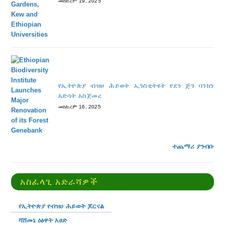
መስከረም 19, 2025
የኢትዮጵያ ብዝሀ ሕይወት ኢንስቲትዩት የደን ጅን ባንክን
እድሳት አስጀመረ
መስከረም 16, 2025
ተጨማሪ ያንብቡ
አስፈላጊ አድራሻዎች
የኢትዮጵያ የብዝሀ ሕይወት ጆርናል
ሻሸመኔ ዕፅዋት አፀድ