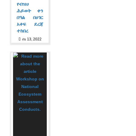
የብዝሀ
ሕይወት ቀን
በዓል በሀገር
አቀፍ ደረጃ
ተከበረ
ሰኔ 13, 2022