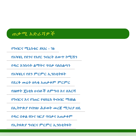
ጠቃሚ አድራሻዎች
የግብርና ሚኒስቴር ድህረ - ገፅ
የአካባቢ የደንና የአየር ንብረት ለውጥ ኮሚሽን
የዱር እንስሳት ልማትና ጥበቃ ባለስልጣን
የአካባቢና የደን ምርምር ኢንስቲትዩት
የደረቅ መሬት ዘላቂ አጠቃቀም ምርምር
የዕፅዋት ጄኔቲክ ሀብቶች ለምግብ እና ለእርሻ
የግብርና እና የገጠር የቴክኒክ ትብብር ማዕከል
በኢትዮጵያ የብዝሀ ሕይወት መረጃ ማጋሪያ ዘዴ
የዱር በቀል የቡና ዝርያ ጥበቃና አጠቃቀም
የኢትዩጵያ ግብርና ምርምር ኢንስቲትዩት