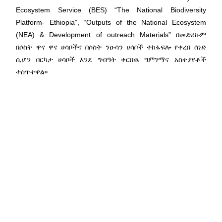
Ecosystem Service (BES) “The National Biodiversity
Platform- Ethiopia”, “Outputs of the National Ecosystem
(NEA) & Development of outreach Materials” በመድረኩም
በሶስት ዋና ዋና ሀሳቦችና በሶስት ንዑሳን ሀሳቦች ተከፋፍሎ የቀረበ ሰነድ
ሲሆን በርካታ ሀሳቦች እንደ ግብዓት ቀርበዉ ግምገማና አስተያየቶች
ተሰጥተዋል፡፡