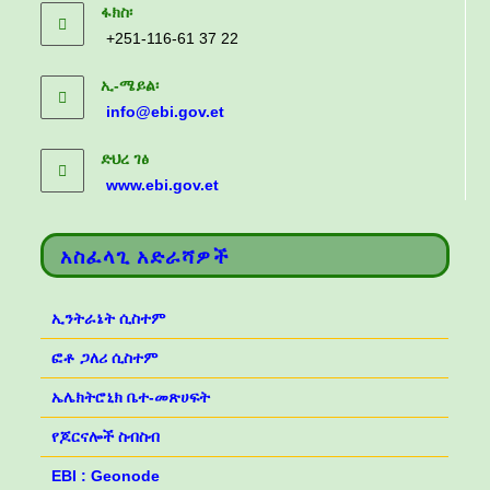
ፋክስ፡
+251-116-61 37 22
ኢ-ሜይል፡
info@ebi.gov.et
ድህረ ገፅ
www.ebi.gov.et
አስፈላጊ አድራሻዎች
ኢንትራኔት ሲስተም
ፎቶ ጋለሪ ሲስተም
ኤሌክትሮኒክ ቤተ-መጽሀፍት
የጆርናሎች ስብስብ
EBI : Geonode