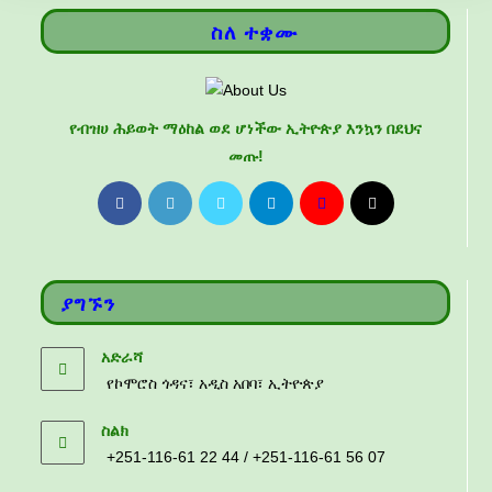
ስለ ተቋሙ
የብዝሀ ሕይወት ማዕከል ወደ ሆነችው ኢትዮጵያ እንኳን በደህና
መጡ!
ያግኙን
አድራሻ
የኮሞሮስ ጎዳና፣ አዲስ አበባ፣ ኢትዮጵያ
ስልክ
+251-116-61 22 44 / +251-116-61 56 07