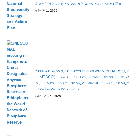
ሕይወት ስትራቴጂ እና የድርጊት መርሃ ግብር አጸደቀች።
ጥቅምት 1, 2025
የተባበሩት መንግስታት የትምህርት፣የሳይንስና የባህል ድርጅት
(UNESCO) ሰውና ተፈጥሮ ስብሰባ በሃንግዙ ቻይና
የኢትዮጵያን የአኝዋ ባዮስፌር ሪዘርቭ የዓለም ባዮስፌር
ሪዘርቭ መረብ አድርጎ መረጠ።
መስከረም 27, 2025