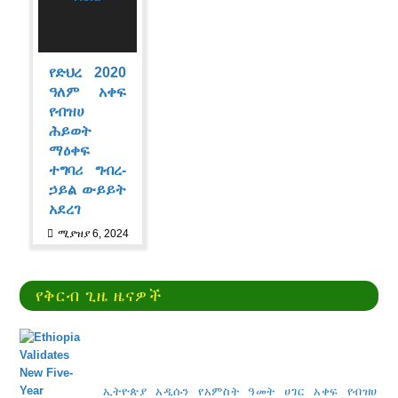
የድህረ 2020
ዓለም አቀፍ
የብዝሀ
ሕይወት
ማዕቀፍ
ተግባሪ ግብረ-
ኃይል ውይይት
አደረገ
ሚያዝያ 6, 2024
የቅርብ ጊዜ ዜናዎች
ኢትዮጵያ አዲሱን የአምስት ዓመት ሀገር አቀፍ የብዝሀ