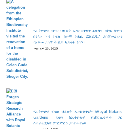
የኢትዮጵያ ብዝሀ ህይወት ኢንስቲትዩት ልዑካን በሸገር ከተማ
በገላን ጉዳ ክፍለ ከተማ ነሐሴ 22/2017 ያስጀመረውን
የአቅመ ደካሞች ቤት እድሳት ጎበኘ።
መስከረም 20, 2025
የኢትዮጵያ ብዝሀ ህይወት ኢንስቲትዩት ከRoyal Botanic
Gardens, Kew ከኢትዮጵያ ዩኒቨርሲቲዎች ጋር
ስትራቴጂካዊ ምርምርን ያከናውናል፡፡