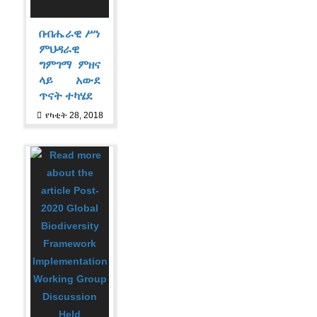
በብሔራዊ ሥነ
ምህዳራዊ
ግምገማ ምዘና
ላይ አውደ
ጥናት ተካሄደ
የካቲት 28, 2018