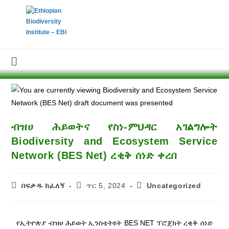
ብዝሀ ሕይወትና የስነ-ምህዳር አገልግሎት
Biodiversity and Ecosystem Service
Network (BES Net) ረቂቅ ሰነድ ቀረበ
በፍቃዱ ከፈለኝ
ጥር 5, 2024
Uncategorized
የኢትዮጵያ ብዝሀ ሕይወት ኢንስቲትዩት BES NET ፕሮጀክት ረቂቅ ሰነድ