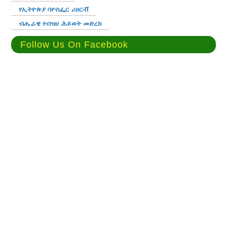
የኢትዮጵያ ባዮስፌር ሪዘርቭ
ብሔራዊ የብዝሀ ሕይወት መድረክ
Follow Us On Facebook