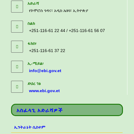
አድራሻ
የኮሞሮስ ጎዳና፣ አዲስ አበባ፣ ኢትዮጵያ
ስልክ
+251-116-61 22 44 / +251-116-61 56 07
ፋክስ፡
+251-116-61 37 22
ኢ-ሜይል፡
info@ebi.gov.et
ድህረ ገፅ
www.ebi.gov.et
አስፈላጊ አድራሻዎች
ኢንትራኔት ሲስተም