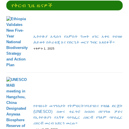
የቅርብ ጊዜ ዜናዎች
ኢትዮጵያ አዲሱን የአምስት ዓመት ሀገር አቀፍ የብዝሀ
ሕይወት ስትራቴጂ እና የድርጊት መርሃ ግብር አጸደቀች።
ጥቅምት 1, 2025
የተባበሩት መንግስታት የትምህርት፣የሳይንስና የባህል ድርጅት
(UNESCO) ሰውና ተፈጥሮ ስብሰባ በሃንግዙ ቻይና
የኢትዮጵያን የአኝዋ ባዮስፌር ሪዘርቭ የዓለም ባዮስፌር
ሪዘርቭ መረብ አድርጎ መረጠ።