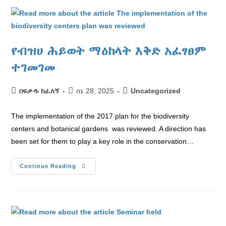
የብዝሀ ሕይወት ማዕከላት እቅድ አፈፃፀም
ተገመገመ
በፍቃዱ ከፈለኝ
ሰኔ 28, 2025
Uncategorized
The implementation of the 2017 plan for the biodiversity
centers and botanical gardens was reviewed. A direction has
been set for them to play a key role in the conservation…
Continue Reading