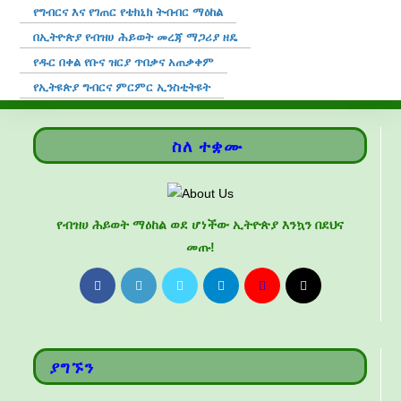
የግብርና እና የገጠር የቴክኒክ ትብብር ማዕከል
በኢትዮጵያ የብዝሀ ሕይወት መረጃ ማጋሪያ ዘዴ
የዱር በቀል የቡና ዝርያ ጥበቃና አጠቃቀም
የኢትዩጵያ ግብርና ምርምር ኢንስቲትዩት
ስለ ተቋሙ
የብዝሀ ሕይወት ማዕከል ወደ ሆነችው ኢትዮጵያ እንኳን በደህና
መጡ!
ያግኙን