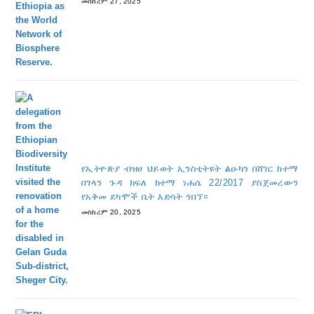
መስከረም 27, 2025
የኢትዮጵያ ብዝሀ ህይወት ኢንስቲትዩት ልዑካን በሸገር ከተማ
በገላን ጉዳ ክፍለ ከተማ ነሐሴ 22/2017 ያስጀመረውን
የአቅመ ደካሞች ቤት እድሳት ጎበኘ።
መስከረም 20, 2025