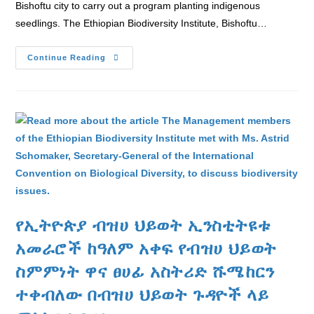
Bishoftu city to carry out a program planting indigenous
seedlings. The Ethiopian Biodiversity Institute, Bishoftu…
Continue Reading
የኢትዮጵያ ብዝሀ ህይወት ኢንስቲትዩቱ
አመራሮች ከዓለም አቀፍ የብዝሀ ህይወት
ስምምነት ዋና ፀሀፊ አስትሪድ ሹሜከርን
ተቀብለው በብዝሀ ህይወት ጉዳዮች ላይ