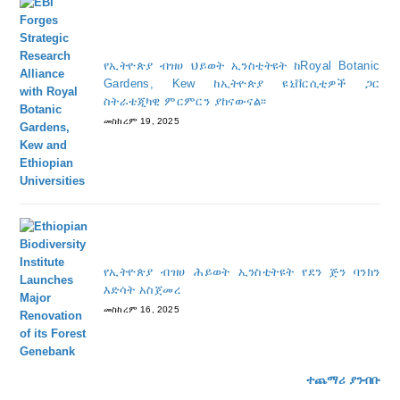
የኢትዮጵያ ብዝሀ ህይወት ኢንስቲትዩት ከRoyal Botanic
Gardens, Kew ከኢትዮጵያ ዩኒቨርሲቲዎች ጋር
ስትራቴጂካዊ ምርምርን ያከናውናል፡፡
መስከረም 19, 2025
የኢትዮጵያ ብዝሀ ሕይወት ኢንስቲትዩት የደን ጅን ባንክን
እድሳት አስጀመረ
መስከረም 16, 2025
ተጨማሪ ያንብቡ