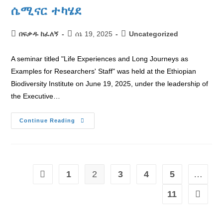
ሴሚናር ተካሄደ
በፍቃዱ ከፈለኝ
ሰኔ 19, 2025
Uncategorized
A seminar titled "Life Experiences and Long Journeys as
Examples for Researchers' Staff" was held at the Ethiopian
Biodiversity Institute on June 19, 2025, under the leadership of
the Executive…
Continue Reading
1
2
3
4
5
…
11