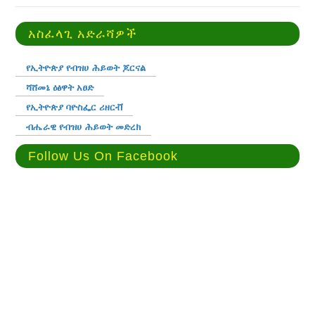
አስፈላጊ አድራሻዎች
የኢትዮጵያ የብዝሀ ሕይወት ጆርናል
ሻሸመኔ ዕፅዋት አፀድ
የኢትዮጵያ ባዮስፌር ሪዘርቭ
ብሔራዊ የብዝሀ ሕይወት መድረክ
Follow Us On Facebook