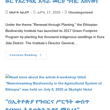
ዙር የአረንጓዴ አሻራ መርሀ ግብር አከናወነ
በፍቃዱ ከፈለኝ
ሐምሌ 17, 2025
Uncategorized
Under the theme "Renewal through Planting," the Ethiopian
Biodiversity Institute has launched its 2017 Green Footprint
Program by planting five thousand indigenous seedlings in Kura
Jida District. The Institute's Director General,…
Continue Reading
"በኢትዮጵያ የግብርና ሥርዓት ውስጥ
የብዝሀ ሕይወትን ጉዳይ ማስረፅ"