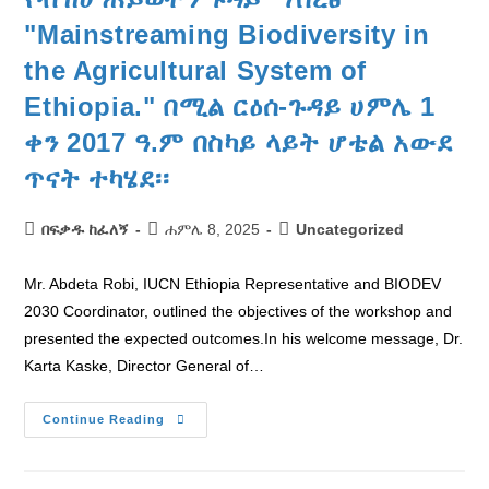
"Mainstreaming Biodiversity in
the Agricultural System of
Ethiopia." በሚል ርዕሰ-ጉዳይ ሀምሌ 1
ቀን 2017 ዓ.ም በስካይ ላይት ሆቴል አውደ
ጥናት ተካሄደ፡፡
በፍቃዱ ከፈለኝ
ሐምሌ 8, 2025
Uncategorized
Mr. Abdeta Robi, IUCN Ethiopia Representative and BIODEV
2030 Coordinator, outlined the objectives of the workshop and
presented the expected outcomes.In his welcome message, Dr.
Karta Kaske, Director General of…
Continue Reading