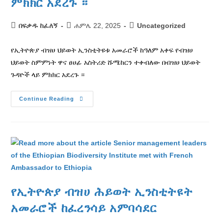
ምክክር አደረጉ ።
በፍቃዱ ከፈለኝ
ሐምሌ 22, 2025
Uncategorized
የኢትዮጵያ ብዝሀ ህይወት ኢንስቲትዩቱ አመራሮች ከዓለም አቀፍ የብዝሀ
ህይወት ስምምነት ዋና ፀሀፊ አስትሪድ ሹሜከርን ተቀብለው በብዝሀ ህይወት
ጉዳዮች ላይ ምክክር አደረጉ ።
Continue Reading
የኢትዮጵያ ብዝሀ ሕይወት ኢንስቲትዩት
አመራሮች ከፈረንሳይ አምባሳደር