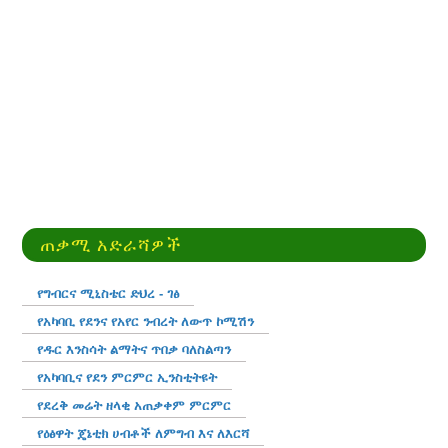
ጠቃሚ አድራሻዎች
የግብርና ሚኒስቴር ድህረ - ገፅ
የአካባቢ የደንና የአየር ንብረት ለውጥ ኮሚሽን
የዱር እንስሳት ልማትና ጥበቃ ባለስልጣን
የአካባቢና የደን ምርምር ኢንስቲትዩት
የደረቅ መሬት ዘላቂ አጠቃቀም ምርምር
የዕፅዋት ጄኔቲክ ሀብቶች ለምግብ እና ለእርሻ