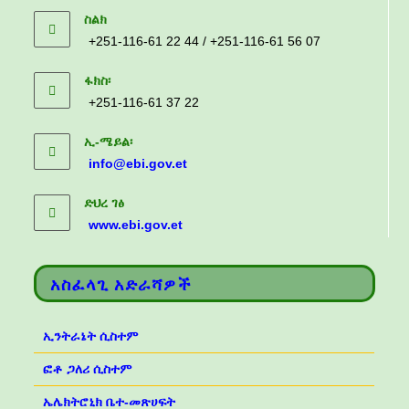
ስልክ
+251-116-61 22 44 / +251-116-61 56 07
ፋክስ፡
+251-116-61 37 22
ኢ-ሜይል፡
info@ebi.gov.et
ድህረ ገፅ
www.ebi.gov.et
አስፈላጊ አድራሻዎች
ኢንትራኔት ሲስተም
ፎቶ ጋለሪ ሲስተም
ኤሌክትሮኒክ ቤተ-መጽሀፍት