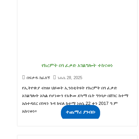
የክረምት በጎ ፈቃድ አገልግሎት ተከናወነ
በፍቃዱ ከፈለኝ
ነሐሴ 28, 2025
የኢትዮጵያ ብዝሀ ህይወት ኢንስቲትዩት የክረምት በጎ ፈቃድ
አገልግሎት አካል የሆነውን የአቅመ ደካማ ቤት ግንባታ በሸገር ከተማ
አስተዳደር በገላን ጉዳ ክፍለ ከተማ ነሀሴ 22 ቀን 2017 ዓ.ም
አከናወነ፡፡
ተጨማሪ ያንብቡ