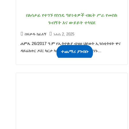
በአሳታፊ የተገኙ የስንዴ ዓይነቴዎች ብዜት ሥራ የመስክ
ጉብኝት እና ውይይት ተካሄደ
በፍቃዱ ከፈለኝ
ነሐሴ 2, 2025
ሐምሌ 26/2017 ዓ.ም የኢትዮጵያ ብዝሀ ህይወት ኢንስቲትዩት ዋና
ዳይሬክተር ዶ/ር ካርታ ካስኬ እና ዶ/ር አብዮት ብርሃኑ...
ተጨማሪ ያንብቡ