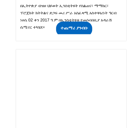
በኢትዮጵያ ብዝሀ ህይወት ኢንስቲትዩት የስልጠና፣ ማማከር፣
ፕሮጀክት ክትትልና ድጋፍ መሪ ሥራ አስፈጻሚ አስተባባሪነት ዓርብ
ነሀሴ 02 ቀን 2017 ዓ.ም በኢንስቲትዩቱ የመሰብሰቢያ አዳራሽ
ሴሚናር ተካሄደ፡፡
ተጨማሪ ያንብቡ