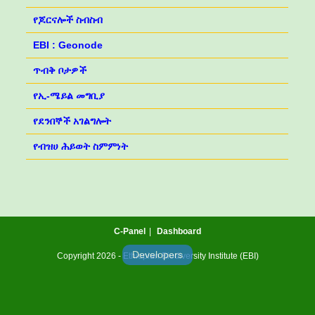
የጆርናሎች ስብስብ
EBI : Geonode
ጥብቅ ቦታዎች
የኢ-ሜይል መግቢያ
የደንበኞች አገልግሎት
የብዝሀ ሕይወት ስምምነት
C-Panel
Dashboard
Developers
Copyright 2026 - Ethiopian Biodiversity Institute (EBI)