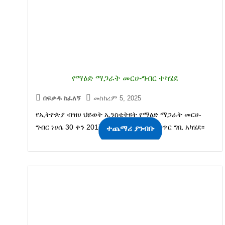
የማዕድ ማጋራት መርሀ-ግብር ተካሄደ
በፍቃዱ ከፈለኝ
መስከረም 5, 2025
የኢትዮጵያ ብዝሀ ህይወት ኢንስቲትዩት የማዕድ ማጋራት መርሀ-
ግብር ነሀሴ 30 ቀን 2017 ዓ.ም በኢንስቲትዩቱ ቅጥር ግቢ አካሄደ፡፡
ተጨማሪ ያንብቡ