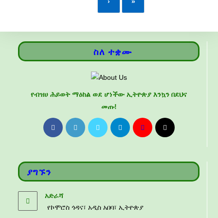
›
»
ስለ ተቋሙ
የብዝሀ ሕይወት ማዕከል ወደ ሆነችው ኢትዮጵያ እንኳን በደህና
መጡ!
ያግኙን
አድራሻ
የኮሞሮስ ጎዳና፣ አዲስ አበባ፣ ኢትዮጵያ