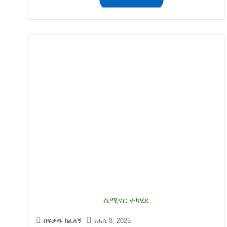
ሴሚናር ተካሄደ
በፍቃዱ ከፈለኝ
ነሐሴ 8, 2025