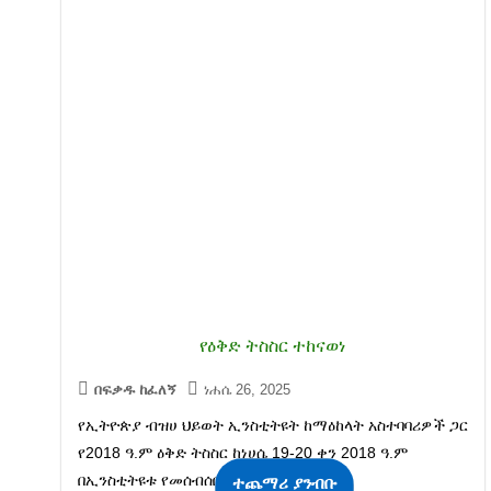
የዕቅድ ትስስር ተከናወነ
በፍቃዱ ከፈለኝ
ነሐሴ 26, 2025
የኢትዮጵያ ብዝሀ ህይወት ኢንስቲትዩት ከማዕከላት አስተባባሪዎች ጋር
የ2018 ዓ.ም ዕቅድ ትስስር ከነሀሴ 19-20 ቀን 2018 ዓ.ም
በኢንስቲትዩቱ የመሰብሰቢያ አዳራሽ አከናወነ፡፡
ተጨማሪ ያንብቡ